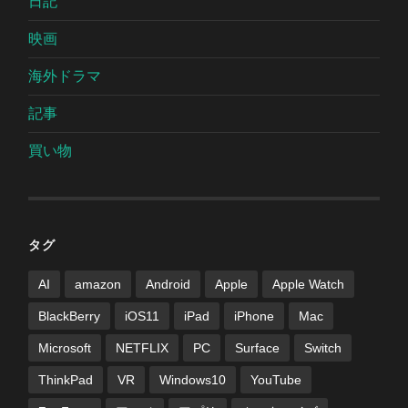
日記
映画
海外ドラマ
記事
買い物
タグ
AI
amazon
Android
Apple
Apple Watch
BlackBerry
iOS11
iPad
iPhone
Mac
Microsoft
NETFLIX
PC
Surface
Switch
ThinkPad
VR
Windows10
YouTube