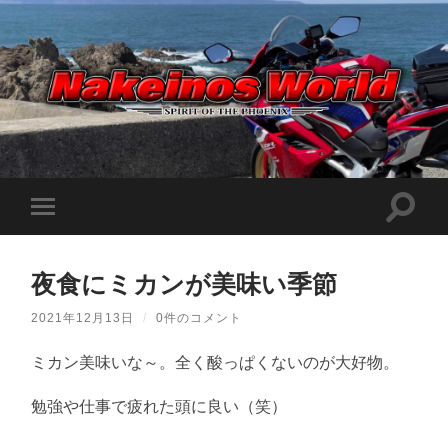
Nakeinos
world
|
ナ
ケ
検
モ
イ
索
ノ
バ
フ
ス
イ
ィ
ワ
ル
ー
ー
夜食にミカンが美味い季節
メ
ル
ル
ニ
ド
ド
ュ
|
2021年12月13日
/
0件のコメント
を
ー
趣
切
味
を
り
や
ミカン美味いな～。全く酸っぱくないのが大好物。
切
替
ら
り
え
日
替
記
る
勉強や仕事で疲れた頭に良い（笑）
え
を
る
適
当