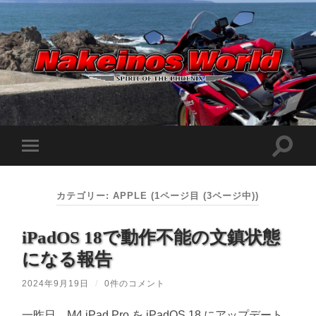
Nakeinos
world
|
ナ
ケ
検
モ
イ
索
ノ
バ
フ
ス
イ
ィ
ワ
ル
ー
ー
カテゴリー:
APPLE
(1ページ目 (3ページ中))
メ
ル
ル
ニ
ド
ド
ュ
|
を
iPadOS 18で動作不能の文鎮状態
ー
趣
切
味
を
り
や
になる報告
切
替
ら
り
え
日
替
記
2024年9月19日
/
0件のコメント
る
え
を
る
適
当
一昨日、M4 iPad Pro を iPadOS 18 にアップデート