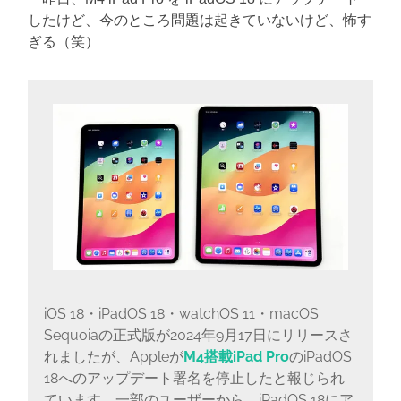
に
したけど、今のところ問題は起きていないけど、怖す
書
く
ぎる（笑）
ブ
ロ
グ
iOS 18・iPadOS 18・watchOS 11・macOS
Sequoiaの正式版が2024年9月17日にリリースさ
れましたが、Appleが
M4搭載iPad Pro
のiPadOS
18へのアップデート署名を停止したと報じられ
ています。一部のユーザーから、iPadOS 18にア