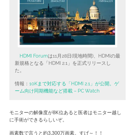
HDMI Forum
は11月28日(現地時間)、HDMIの最
新規格となる「HDMI 2.1」を正式リリースし
た。
情報：
10Kまで対応する「HDMI 2.1」が公開。ゲ
ーム向け同期機能など搭載 – PC Watch
モニターの解像度が8K位あると医者はモニター越し
に手術ができるらしいぞ。
画素数で言うと約3,300万画素。すげ～！！