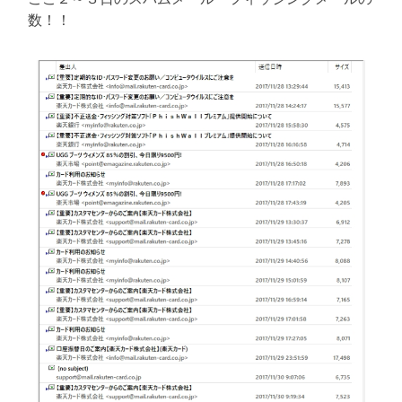
に
数！！
書
く
ブ
ロ
グ