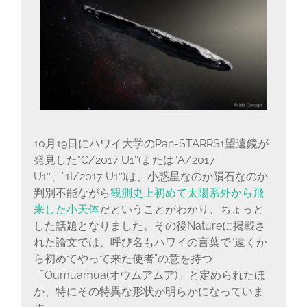
10月19日にハワイ大学のPan-STARRS1望遠鏡が
発見した”C/2017 U1″(または”A/2017
U1″、”1I/2017 U1″)は、小惑星なのか隕石なのか
判別不能ながら
観測史上初めて太陽系外から飛
来した小天体
だということがわかり、ちょっと
した話題となりました。その後Natureに掲載さ
れた論文では、呼び名もハワイの言葉で”遠くか
ら初めてやって来た使者”の意を持つ
「Oumuamua(オウムアムア)」と定められたほ
か、特にその特異な形状が明らかになっていま