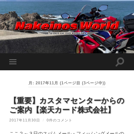
Nakeinos
world
|
ナ
ケ
検
モ
イ
索
ノ
バ
フ
ス
イ
ィ
ワ
ル
ー
ー
月:
2017年11月
(1ページ目 (3ページ中))
メ
ル
ル
ニ
ド
ド
ュ
|
を
【重要】カスタマセンターからの
ー
趣
切
味
を
り
や
ご案内【楽天カード株式会社】
切
替
ら
り
え
日
替
記
2017年11月30日
/
0件のコメント
る
え
を
る
適
当
ここ２～３日のスパムメール・フィッシングメールの