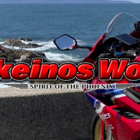
Nakeinos
world
|
ナ
ケ
イ
ノ