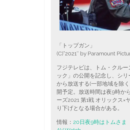
「トップガン」
(C)”2021″ by Paramount Pictur
フジテレビは、トム・クルー
ック」の公開を記念し、シリー
から放送する(一部地域を除
開予定。放送時間は夜9時から
ーズ2021 第1戦 オリック
り下げとなる場合がある。
情報：
20日夜9時はトムさま
AV Watch