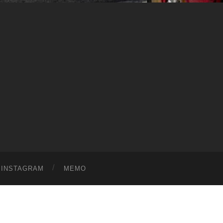
ス
ワ
ー
ル
ド
|
趣
味
や
ら
日
記
を
適
当
に
書
く
ブ
ロ
グ
INSTAGRAM
MEMO