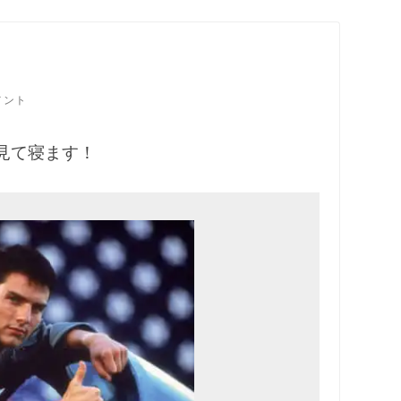
ン
メント
見て寝ます！