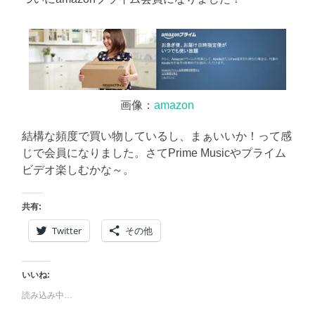
に
書
く
ブ
ロ
グ
画像：
amazon
結構な頻度で買い物しているし、まぁいいか！って感
じで会員になりました。さてPrime Musicやプライム
ビデオ楽しむかな～。
共有:
Twitter
その他
いいね:
読み込み中…