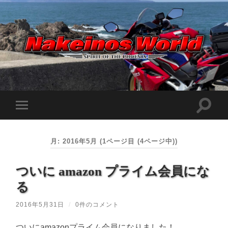
Nakeinos
world
|
ナ
ケ
検
モ
イ
索
ノ
バ
フ
ス
イ
ィ
ワ
ル
ー
ー
月:
2016年5月
(1ページ目 (4ページ中))
メ
ル
ル
ニ
ド
ド
ュ
|
を
ついに amazon プライム会員にな
ー
趣
切
味
を
り
や
る
切
替
ら
り
え
日
替
記
2016年5月31日
/
0件のコメント
る
え
を
る
適
当
ついにamazonプライム会員になりました！