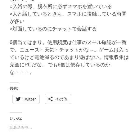
○入浴の際、脱衣所に必ずスマホを置いている
×人と話しているときも、スマホに接触している時間
が多い
×対面しているのにチャットで会話する
6個当てはまり。使用頻度は仕事のメール確認が一番
で、ニュース・天気・チャットかな～。ゲームは入っ
ているけど電池減るのであまり遊ばない。情報収集は
完全にPCだな。 でも6個は依存しているのか
な・・・。
共有:
Twitter
その他
いいね:
読み込み中…