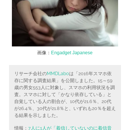
画像：
Engadget Japanese
リサーチ会社の
MMDLabo
は「2016年スマホ依
存に関する調査結果」を公開しました。15～59
歳の男女553人に対象し、スマホの利用状況を調
査。スマホに対して「かなり依存している」と
自覚している人の割合が、10代が21.6％、20代
が26.4％、30代が21.8％と、いずれも20％を超え
る結果を示しました。
情報：
7人に1人が「着信していないのに着信音