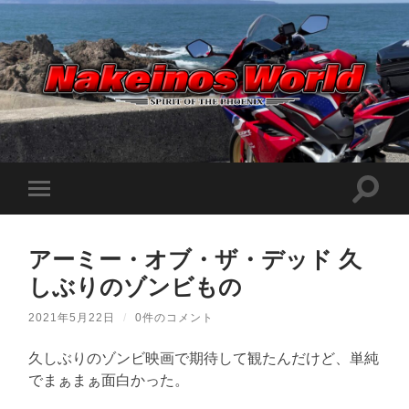
Nakeinos
world
|
ナ
ケ
検
モ
イ
索
ノ
バ
フ
ス
イ
ィ
ワ
ル
ー
ー
アーミー・オブ・ザ・デッド 久
メ
ル
ル
ニ
ド
しぶりのゾンビもの
ド
ュ
|
を
ー
趣
切
味
を
2021年5月22日
/
0件のコメント
り
や
切
替
ら
り
え
日
久しぶりのゾンビ映画で期待して観たんだけど、単純
替
記
る
え
でまぁまぁ面白かった。
を
る
適
当