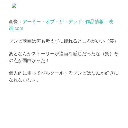
に
書
く
ブ
ロ
画像：
アーミー・オブ・ザ・デッド : 作品情報 – 映
グ
画.com
ゾンビ映画は何も考えずに観れるところがいい（笑）
あとなんかストーリーが適当な感じだったな（笑）そ
の点が面白かった！
個人的に走ってパルクールするゾンビはなんか好きに
なれないな～。