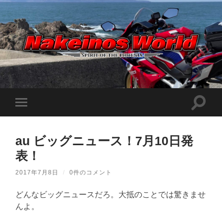
Nakeinos
world
|
ナ
ケ
検
モ
イ
索
ノ
バ
フ
ス
イ
ィ
ワ
ル
ー
ー
au ビッグニュース！7月10日発
メ
ル
ル
ニ
ド
表！
ド
ュ
|
を
ー
趣
切
味
を
2017年7月8日
/
0件のコメント
り
や
切
替
ら
り
え
日
どんなビッグニュースだろ。大抵のことでは驚きませ
替
記
る
え
んよ。
を
る
適
当