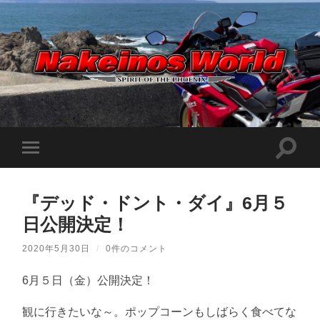
Nakeinos
world
|
ナ
ケ
検
モ
イ
索
ノ
バ
フ
ス
イ
ィ
ワ
ル
ー
ー
『デッド・ドント・ダイ』6月５
メ
ル
ル
ニ
ド
日公開決定！
ド
ュ
|
を
ー
趣
切
味
を
2020年5月30日
/
0件のコメント
り
や
切
替
ら
り
え
日
6月５日（金）公開決定！
替
記
る
え
を
る
適
観に行きたいな～。ポップコーンもしばらく食べてな
当