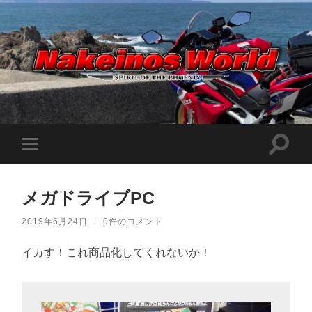
Nakeinos
world
|
ナ
ケ
検
モ
イ
索
ノ
バ
フ
ス
イ
ィ
ワ
ル
ー
ー
メガドライブPC
メ
ル
ル
ニ
ド
ド
ュ
|
2019年6月24日
/
0件のコメント
を
ー
趣
切
味
を
り
や
イカす！これ商品化してくれないか！
切
替
ら
り
え
日
替
記
る
え
を
る
適
当