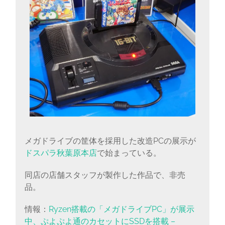
に
書
く
ブ
ロ
グ
メガドライブの筐体を採用した改造PCの展示が
ドスパラ秋葉原本店
で始まっている。
同店の店舗スタッフが製作した作品で、非売
品。
情報：
Ryzen搭載の「メガドライブPC」が展示
中、ぷよぷよ通のカセットにSSDを搭載 –