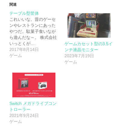
関連
テーブル型筐体
これいいな。昔のゲーセ
ンやレストランにあった
やつだ。駄菓子食いなが
ら遊んだな～。 株式会社
いっとくが…
ゲームカセット型の3.5イ
2017年8月14日
ンチ液晶モニター
ゲーム
2023年7月19日
ゲーム
Switch メガドライブコン
トローラー
2021年9月24日
ゲーム