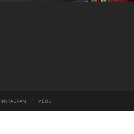
ス
ワ
ー
ル
ド
|
趣
味
や
ら
日
記
を
適
当
に
書
く
ブ
ロ
グ
INSTAGRAM
MEMO