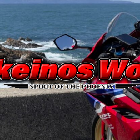
Nakeinos
world
|
ナ
ケ
イ
ノ