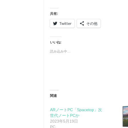
共有:
Twitter
その他
いいね:
読み込み中…
関連
ARノートPC「Spacetop」次
世代ノートPCか
2023年5月19日
PC