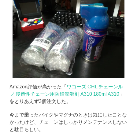
に
書
く
ブ
ロ
グ
Amazon評価が高かった「
ワコーズ CHL チェーンル
ブ 浸透性チェーン用防錆潤滑剤 A310 180ml A310
」
をとりあえず3個注文した。
今まで乗ったバイクやマグナのときは気にしたことな
かったけど、チェーンはしっかりメンテナンスしない
と駄目らしい。