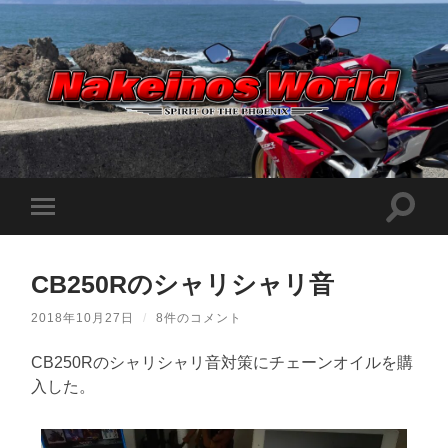
Nakeinos
world
|
ナ
ケ
検
モ
イ
索
ノ
バ
フ
ス
イ
ィ
ワ
ル
ー
ー
CB250Rのシャリシャリ音
メ
ル
ル
ニ
ド
ド
ュ
|
2018年10月27日
/
8件のコメント
を
ー
趣
切
味
を
り
や
CB250Rのシャリシャリ音対策にチェーンオイルを購
切
替
ら
り
入した。
え
日
替
記
る
え
を
る
適
当