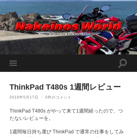
Nakeinos
world
|
ナ
ケ
検
モ
イ
索
ノ
バ
フ
ス
イ
ィ
ワ
ル
ー
ー
ThinkPad T480s 1週間レビュー
メ
ル
ル
ニ
ド
ド
ュ
|
2018年5月17日
/
0件のコメント
を
ー
趣
切
味
を
り
や
ThinkPad T480s がやって来て1週間経ったので、つ
切
替
ら
り
たないレビューを。
え
日
替
記
る
え
を
る
1週間毎日持ち運び ThinkPad で通常の仕事をしてみ
適
当