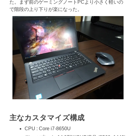
た。まず前のゲーミングノートPCより小さく軽いの
に
書
で階段の上り下りが楽になった。
く
ブ
ロ
グ
主なカスタマイズ構成
CPU : Core i7-8650U