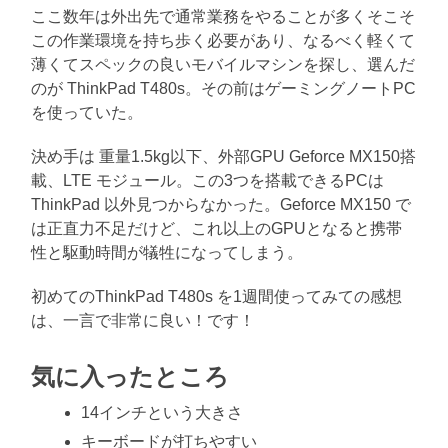
ここ数年は外出先で通常業務をやることが多くそこそ
この作業環境を持ち歩く必要があり、なるべく軽くて
薄くてスペックの良いモバイルマシンを探し、選んだ
のが ThinkPad T480s。その前はゲーミングノートPC
を使っていた。
決め手は 重量1.5kg以下、外部GPU Geforce MX150搭
載、LTE モジュール。この3つを搭載できるPCは
ThinkPad 以外見つからなかった。Geforce MX150 で
は正直力不足だけど、これ以上のGPUとなると携帯
性と駆動時間が犠牲になってしまう。
初めてのThinkPad T480s を1週間使ってみての感想
は、一言で非常に良い！です！
気に入ったところ
14インチという大きさ
キーボードが打ちやすい