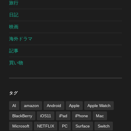
旅行
日記
映画
海外ドラマ
記事
買い物
タグ
AI
amazon
Android
Apple
Apple Watch
BlackBerry
iOS11
iPad
iPhone
Mac
Microsoft
NETFLIX
PC
Surface
Switch