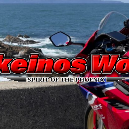
Nakeinos
world
|
ナ
ケ
イ
ノ