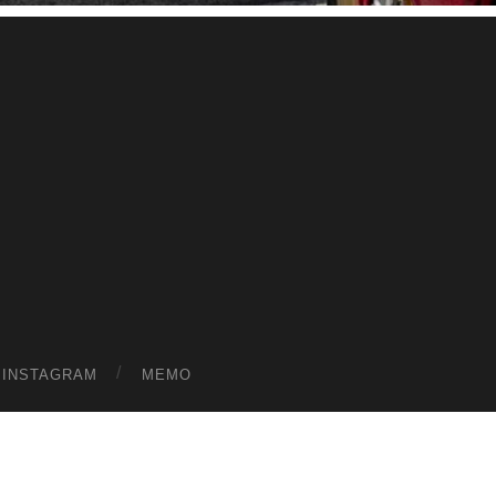
ス
ワ
ー
ル
ド
|
趣
味
や
ら
日
記
を
適
当
に
書
く
ブ
ロ
グ
INSTAGRAM
MEMO