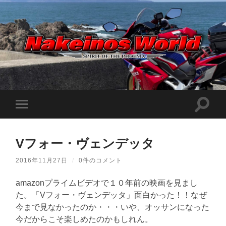
Nakeinos
world
|
ナ
ケ
検
モ
イ
索
ノ
バ
フ
ス
イ
ィ
ワ
ル
ー
ー
Vフォー・ヴェンデッタ
メ
ル
ル
ニ
ド
ド
ュ
|
2016年11月27日
/
0件のコメント
を
ー
趣
切
味
を
り
や
amazonプライムビデオで１０年前の映画を見まし
切
替
ら
り
た。「Vフォー・ヴェンデッタ」面白かった！！なぜ
え
日
替
記
る
今まで見なかったのか・・・いや、オッサンになった
え
を
る
適
今だからこそ楽しめたのかもしれん。
当