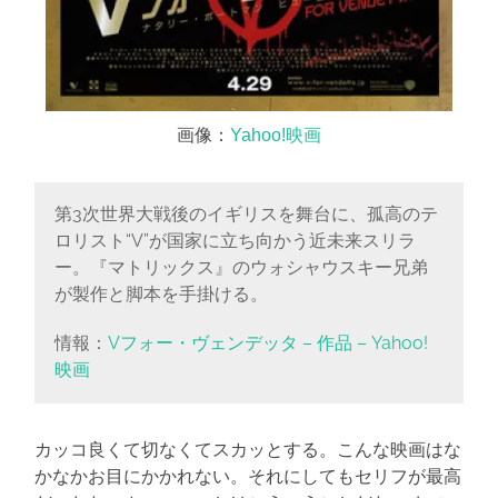
画像：
Yahoo!映画
第3次世界大戦後のイギリスを舞台に、孤高のテ
ロリスト“V”が国家に立ち向かう近未来スリラ
ー。『マトリックス』のウォシャウスキー兄弟
が製作と脚本を手掛ける。
情報：
Vフォー・ヴェンデッタ – 作品 – Yahoo!
映画
カッコ良くて切なくてスカッとする。こんな映画はな
かなかお目にかかれない。それにしてもセリフが最高