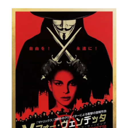
に
書
く
ブ
ロ
グ