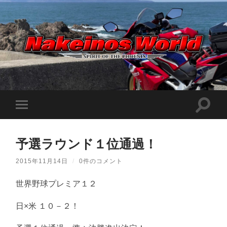
Nakeinos
world
|
ナ
ケ
検
モ
イ
索
ノ
バ
フ
ス
イ
ィ
ワ
ル
ー
ー
予選ラウンド１位通過！
メ
ル
ル
ニ
ド
ド
ュ
|
2015年11月14日
/
0件のコメント
を
ー
趣
切
味
を
り
や
世界野球プレミア１２
切
替
ら
り
え
日
替
記
る
日×米 １０－２！
え
を
る
適
当