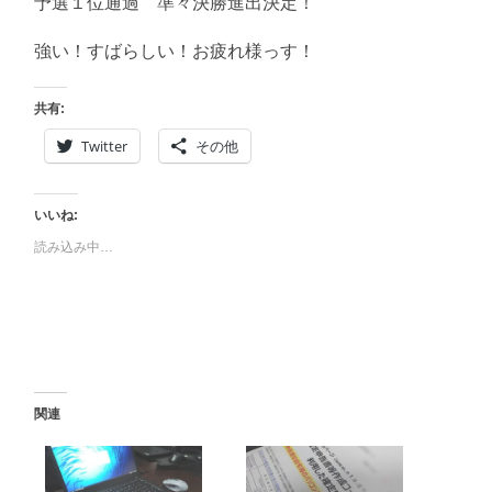
予選１位通過 準々決勝進出決定！
に
書
く
強い！すばらしい！お疲れ様っす！
ブ
ロ
グ
共有:
Twitter
その他
いいね:
読み込み中…
関連