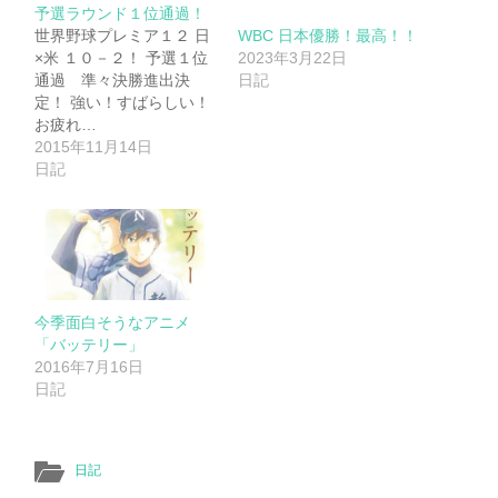
予選ラウンド１位通過！
世界野球プレミア１２ 日
WBC 日本優勝！最高！！
×米 １０－２！ 予選１位
2023年3月22日
通過 準々決勝進出決
日記
定！ 強い！すばらしい！
お疲れ…
2015年11月14日
日記
今季面白そうなアニメ
「バッテリー」
2016年7月16日
日記
日記