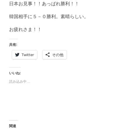
に
日本お見事！！あっぱれ勝利！！
書
く
ブ
韓国相手に５－０勝利。素晴らしい。
ロ
グ
お疲れさま！！
共有:
Twitter
その他
いいね:
読み込み中…
関連