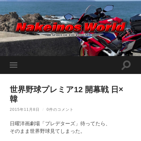
Nakeinos
world
|
ナ
ケ
検
モ
イ
索
ノ
バ
フ
ス
イ
ィ
ワ
ル
ー
ー
世界野球プレミア12 開幕戦 日×
メ
ル
ル
ニ
ド
韓
ド
ュ
|
を
ー
趣
切
味
を
2015年11月8日
/
0件のコメント
り
や
切
替
ら
り
え
日
日曜洋画劇場「プレデターズ」待ってたら、
替
記
る
え
そのまま世界野球見てしまった。
を
る
適
当