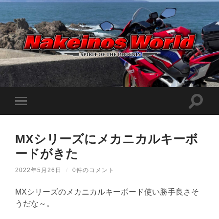
Nakeinos
world
|
ナ
ケ
検
モ
イ
索
ノ
バ
フ
ス
イ
ィ
ワ
ル
ー
ー
MXシリーズにメカニカルキーボ
メ
ル
ル
ニ
ド
ードがきた
ド
ュ
|
を
ー
趣
切
味
を
2022年5月26日
/
0件のコメント
り
や
切
替
ら
り
え
日
MXシリーズのメカニカルキーボード使い勝手良さそ
替
記
る
え
うだな～。
を
る
適
当