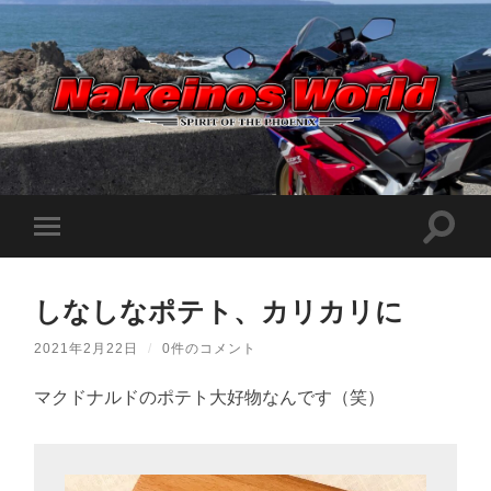
Nakeinos
world
|
ナ
ケ
検
モ
イ
索
ノ
バ
フ
ス
イ
ィ
ワ
ル
ー
ー
しなしなポテト、カリカリに
メ
ル
ル
ニ
ド
ド
ュ
|
2021年2月22日
/
0件のコメント
を
ー
趣
切
味
を
り
や
マクドナルドのポテト大好物なんです（笑）
切
替
ら
り
え
日
替
記
る
え
を
る
適
当