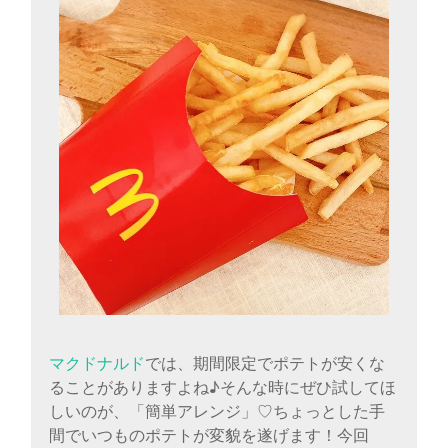
に
書
く
ブ
ロ
グ
マクドナルド
では、期間限定でポテトが安くな
ることがありますよね♪そんな時にぜひ試してほ
しいのが、「簡単アレンジ」♡ちょっとした手
間でいつものポテトが変貌を遂げます！今回