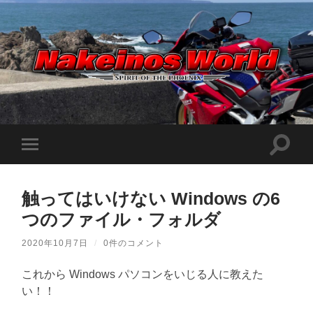
Nakeinos
world
|
ナ
ケ
検
モ
イ
索
ノ
バ
フ
ス
イ
ィ
ワ
ル
ー
ー
触ってはいけない Windows の6
メ
ル
ル
ニ
ド
つのファイル・フォルダ
ド
ュ
|
を
ー
趣
切
味
を
2020年10月7日
/
0件のコメント
り
や
切
替
ら
り
え
日
これから Windows パソコンをいじる人に教えた
替
記
る
え
い！！
を
る
適
当