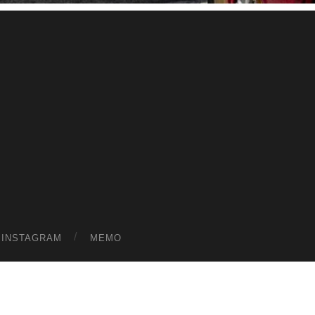
ス
ワ
ー
ル
ド
|
趣
味
や
ら
日
記
を
適
当
に
書
く
ブ
ロ
グ
INSTAGRAM
MEMO