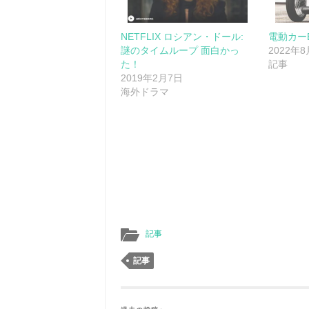
NETFLIX ロシアン・ドール:
電動カー
謎のタイムループ 面白かっ
2022年
た！
記事
2019年2月7日
海外ドラマ
記事
記事