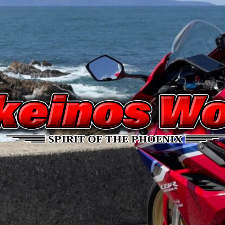
Nakeinos
world
|
ナ
ケ
イ
ノ