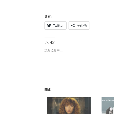
共有:
Twitter
その他
いいね:
読み込み中…
関連