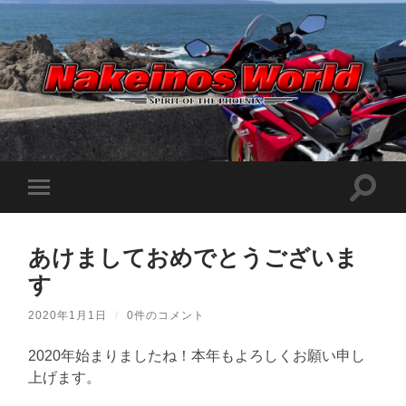
Nakeinos
world
|
ナ
ケ
検
モ
イ
索
ノ
バ
フ
ス
イ
ィ
ワ
ル
ー
ー
あけましておめでとうございま
メ
ル
ル
ニ
ド
す
ド
ュ
|
を
ー
趣
切
味
を
2020年1月1日
/
0件のコメント
り
や
切
替
ら
り
え
日
2020年始まりましたね！本年もよろしくお願い申し
替
記
る
え
上げます。
を
る
適
当