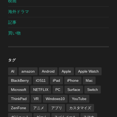
映画
海外ドラマ
記事
買い物
タグ
AI
amazon
Android
Apple
Apple Watch
BlackBerry
iOS11
iPad
iPhone
Mac
Microsoft
NETFLIX
PC
Surface
Switch
ThinkPad
VR
Windows10
YouTube
ZenFone
アニメ
アプリ
カスタマイズ