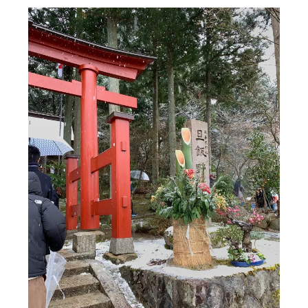
に
書
く
ブ
ロ
グ