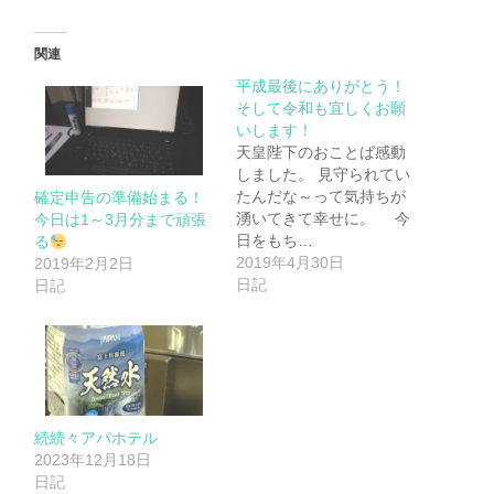
関連
平成最後にありがとう！
そして令和も宜しくお願
いします！
天皇陛下のおことば感動
しました。 見守られてい
たんだな～って気持ちが
確定申告の準備始まる！
湧いてきて幸せに。 今
今日は1～3月分まで頑張
日をもち…
る
2019年4月30日
2019年2月2日
日記
日記
続続々アパホテル
2023年12月18日
日記