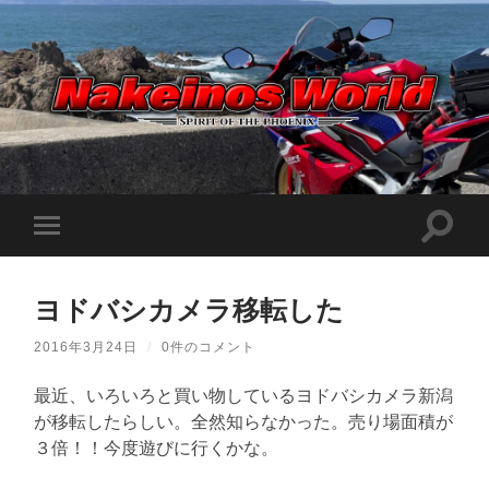
Nakeinos
world
|
ナ
ケ
検
モ
イ
索
ノ
バ
フ
ス
イ
ィ
ワ
ル
ー
ー
ヨドバシカメラ移転した
メ
ル
ル
ニ
ド
ド
ュ
|
2016年3月24日
/
0件のコメント
を
ー
趣
切
味
を
り
や
最近、いろいろと買い物しているヨドバシカメラ新潟
切
替
ら
り
が移転したらしい。全然知らなかった。売り場面積が
え
日
替
記
る
３倍！！今度遊びに行くかな。
え
を
る
適
当