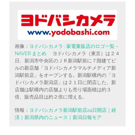
に
書
く
ブ
ロ
グ
画像：
ヨドバシカメラ : 家電量販店のロゴ一覧 –
NAVER まとめ
ヨドバシカメラ（東京）は２４
日、新潟市中央区のＪＲ新潟駅前に７階建てビ
ルの新店舗「ヨドバシカメラマルチメディア新
潟駅前店」をオープンする。新潟駅構内の「ヨ
ドバシカメラ新潟店」は２１日に閉店した。新
店舗は駅構内の店舗よりも売り場面積は約３
倍、販売品目は約２倍に増える。
情報：
ヨドバシカメラ新潟駅前店24日開店｜経
済｜新潟県内のニュース｜新潟日報モア