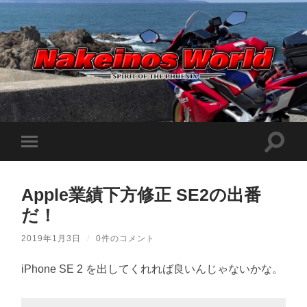
Nakeinos
world
|
ナ
ケ
検
モ
イ
索
ノ
バ
フ
ス
イ
ィ
ワ
ル
ー
ー
Apple業績下方修正 SE2の出番
メ
ル
ル
ニ
ド
だ！
ド
ュ
|
を
ー
趣
切
味
を
2019年1月3日
/
0件のコメント
り
や
切
替
ら
り
え
日
iPhone SE 2 を出してくれれば良いんじゃないかな。
替
記
る
え
を
る
適
当