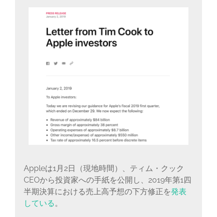
に
書
く
ブ
ロ
グ
Appleは1月2日（現地時間）、ティム・クック
CEOから投資家への手紙を公開し、2019年第1四
半期決算における売上高予想の下方修正を
発表
している
。