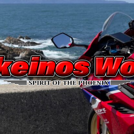
Nakeinos
world
|
ナ
ケ
イ
ノ