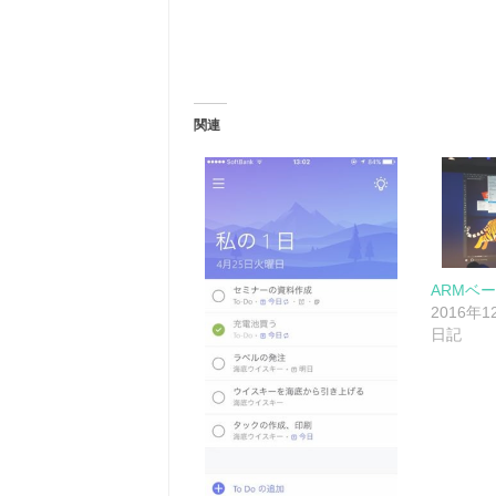
関連
ARMベー
2016年
日記