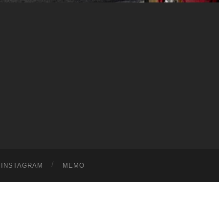
ス
ワ
ー
ル
ド
|
趣
味
や
ら
日
記
を
適
当
に
書
く
ブ
ロ
グ
INSTAGRAM
MEMO