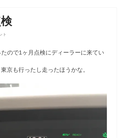
点検
ント
ったので1ヶ月点検にディーラーに来てい
た。東京も行ったし走ったほうかな。