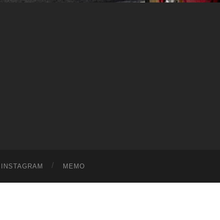
ス
ワ
ー
ル
ド
|
趣
味
や
ら
日
記
を
適
当
に
書
く
ブ
ロ
グ
INSTAGRAM
MEMO