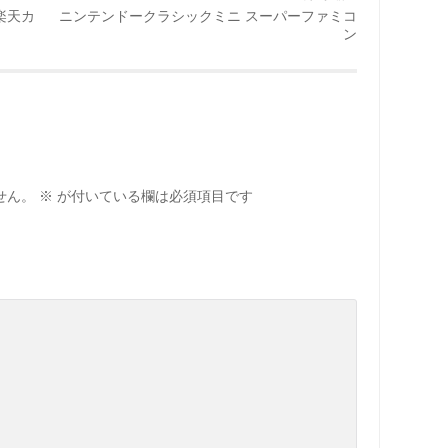
楽天カ
ニンテンドークラシックミニ スーパーファミコ
ン
せん。
※
が付いている欄は必須項目です