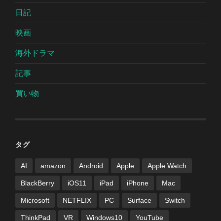
日記
映画
海外ドラマ
記事
買い物
タグ
AI
amazon
Android
Apple
Apple Watch
BlackBerry
iOS11
iPad
iPhone
Mac
Microsoft
NETFLIX
PC
Surface
Switch
ThinkPad
VR
Windows10
YouTube