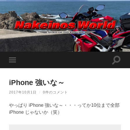
Nakeinos
world
|
ナ
ケ
検
モ
イ
索
ノ
バ
フ
ス
イ
ィ
ワ
ル
ー
ー
iPhone 強いな～
メ
ル
ル
ニ
ド
ド
ュ
|
2017年10月1日
/
0件のコメント
を
ー
趣
切
味
を
り
や
やっぱり iPhone 強いな～・・・ってか10位まで全部
切
替
ら
り
iPhone じゃないか（笑）
え
日
替
記
る
え
を
る
適
当