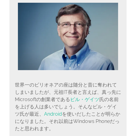
に
書
く
ブ
ロ
グ
世界一のビリオネアの座は随分と昔に奪われて
しまいましたが、元祖IT長者と言えば、真っ先に
Microsoftの創業者である
ビル・ゲイツ
氏の名前
を上げる人は多いでしょう。そんなビル・ゲイ
ツ氏が最近、
Android
を使いだしたことが明らか
になりました。それ以前はWindows Phoneだっ
たと思われます。