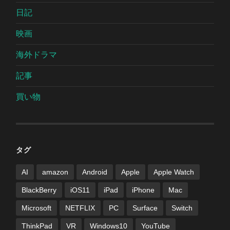
日記
映画
海外ドラマ
記事
買い物
タグ
AI
amazon
Android
Apple
Apple Watch
BlackBerry
iOS11
iPad
iPhone
Mac
Microsoft
NETFLIX
PC
Surface
Switch
ThinkPad
VR
Windows10
YouTube