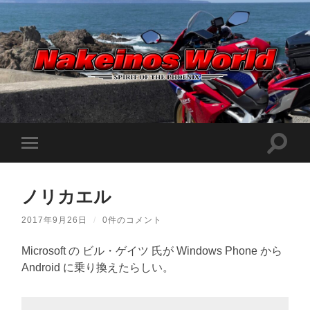
Nakeinos
world
|
ナ
ケ
検
モ
イ
索
ノ
バ
フ
ス
イ
ィ
ワ
ル
ー
ー
ノリカエル
メ
ル
ル
ニ
ド
ド
ュ
|
2017年9月26日
/
0件のコメント
を
ー
趣
切
味
を
り
や
Microsoft の ビル・ゲイツ 氏が Windows Phone から
切
替
ら
り
Android に乗り換えたらしい。
え
日
替
記
る
え
を
る
適
当