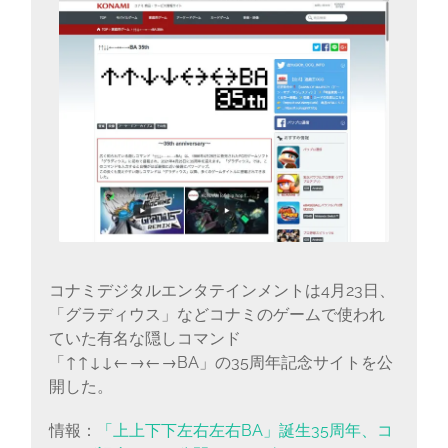
に
書
く
ブ
ロ
グ
コナミデジタルエンタテインメントは4月23日、
「グラディウス」などコナミのゲームで使われ
ていた有名な隠しコマンド
「↑↑↓↓←→←→BA」の35周年記念サイトを公
開した。
情報：
「上上下下左右左右BA」誕生35周年、コ