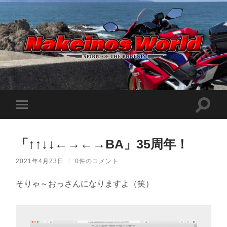
Nakeinos
world
|
ナ
ケ
検
モ
イ
索
ノ
バ
フ
ス
イ
ィ
ワ
ル
ー
ー
「↑↑↓↓←→←→BA」35周年！
メ
ル
ル
ニ
ド
ド
ュ
|
2021年4月23日
/
0件のコメント
を
ー
趣
切
味
を
り
や
そりゃ～おっさんになりますよ（笑）
切
替
ら
り
え
日
替
記
る
え
を
る
適
当