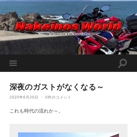
Nakeinos
world
|
ナ
ケ
検
モ
イ
索
ノ
バ
フ
ス
イ
ィ
ワ
ル
ー
ー
深夜のガストがなくなる～
メ
ル
ル
ニ
ド
ド
ュ
|
2020年6月20日
/
0件のコメント
を
ー
趣
切
味
を
り
や
これも時代の流れか～。
切
替
ら
り
え
日
替
記
る
え
を
る
適
当