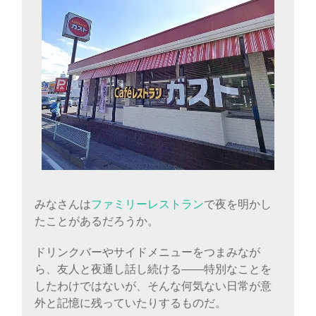
に
書
く
ブ
ロ
グ
みなさんは
ファミリーレストラン
で夜を明かし
たことがあるだろうか。
ドリンクバーやサイドメニューをつまみなが
ら、友人と夜通し話し続ける――特別なことを
したわけではないが、そんな何気ない日常が意
外と記憶に残っていたりするものだ。