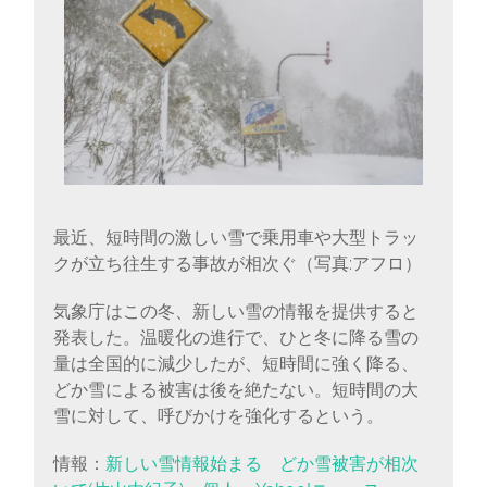
に
書
く
ブ
ロ
グ
最近、短時間の激しい雪で乗用車や大型トラッ
クが立ち往生する事故が相次ぐ（写真:アフロ）
気象庁はこの冬、新しい雪の情報を提供すると
発表した。温暖化の進行で、ひと冬に降る雪の
量は全国的に減少したが、短時間に強く降る、
どか雪による被害は後を絶たない。短時間の大
雪に対して、呼びかけを強化するという。
情報：
新しい雪情報始まる どか雪被害が相次