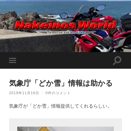
Nakeinos
world
|
ナ
ケ
検
モ
イ
索
ノ
バ
フ
ス
イ
ィ
ワ
ル
ー
ー
気象庁「どか雪」情報は助かる
メ
ル
ル
ニ
ド
ド
ュ
|
2019年11月16日
/
0件のコメント
を
ー
趣
切
味
を
り
や
気象庁が「どか雪」情報提供してくれるらしい。
切
替
ら
り
え
日
替
記
る
え
を
る
適
当