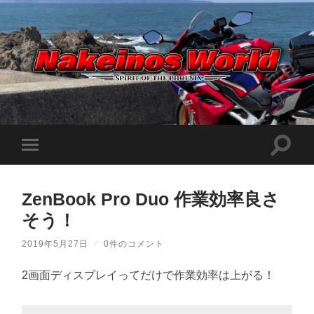
Nakeinos
world
|
ナ
ケ
検
モ
イ
索
ノ
バ
フ
ス
イ
ィ
ワ
ル
ー
ー
ZenBook Pro Duo 作業効率良さ
メ
ル
ル
ニ
ド
そう！
ド
ュ
|
を
ー
趣
切
味
を
2019年5月27日
/
0件のコメント
り
や
切
替
ら
り
え
日
2画面ディスプレイってだけで作業効率は上がる！
替
記
る
え
を
る
適
当