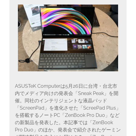
に
書
く
ブ
ロ
グ
ASUSTeK Computerは5月26日に台湾・台北市
内でメディア向けの発表会「Sneak Peak」を開
催。同社のインテリジェントな液晶パッド
「ScreenPad」を進化させた「ScreePad Plus」
を搭載するノートPC「ZenBook Pro Duo」など
の新製品を発表した。本記事では「ZenBook
Pro Duo」のほか、発表会で紹介されたゲーミン