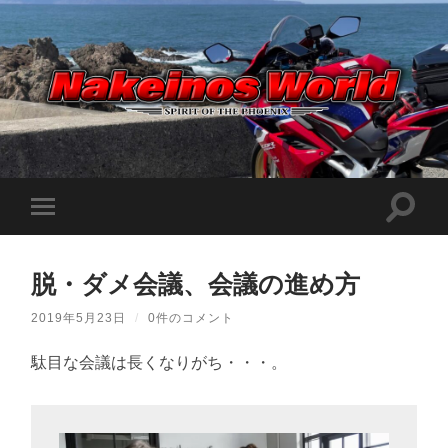
Nakeinos
world
|
ナ
ケ
検
モ
イ
索
ノ
バ
フ
ス
イ
ィ
ワ
ル
ー
ー
脱・ダメ会議、会議の進め方
メ
ル
ル
ニ
ド
ド
ュ
|
2019年5月23日
/
0件のコメント
を
ー
趣
切
味
を
り
や
駄目な会議は長くなりがち・・・。
切
替
ら
り
え
日
替
記
る
え
を
る
適
当