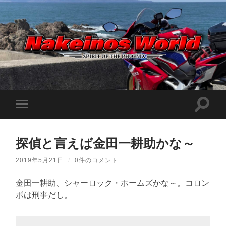
Nakeinos
world
|
ナ
ケ
検
モ
イ
索
ノ
バ
フ
ス
イ
ィ
ワ
ル
ー
ー
探偵と言えば金田一耕助かな～
メ
ル
ル
ニ
ド
ド
ュ
|
2019年5月21日
/
0件のコメント
を
ー
趣
切
味
を
り
や
金田一耕助、シャーロック・ホームズかな～。コロン
切
替
ら
り
ボは刑事だし。
え
日
替
記
る
え
を
る
適
当