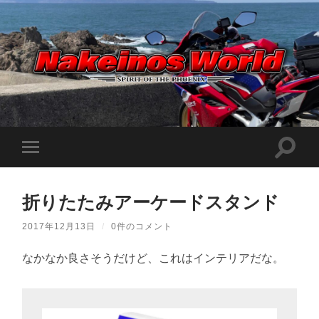
Nakeinos
world
|
ナ
ケ
検
モ
イ
索
ノ
バ
フ
ス
イ
ィ
ワ
ル
ー
ー
折りたたみアーケードスタンド
メ
ル
ル
ニ
ド
ド
ュ
|
2017年12月13日
/
0件のコメント
を
ー
趣
切
味
を
り
や
なかなか良さそうだけど、これはインテリアだな。
切
替
ら
り
え
日
替
記
る
え
を
る
適
当