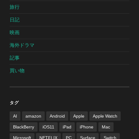
旅行
日記
映画
海外ドラマ
記事
買い物
タグ
AI
amazon
Android
Apple
Apple Watch
BlackBerry
iOS11
iPad
iPhone
Mac
Microsoft
NETFLIX
PC
Surface
Switch