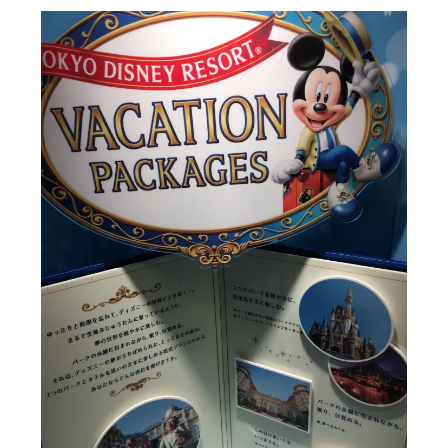
に
書
く
ブ
ロ
グ