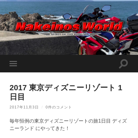
Nakeinos
world
|
ナ
ケ
検
モ
イ
索
ノ
バ
フ
ス
イ
ィ
ワ
ル
ー
ー
2017 東京ディズニーリゾート 1
メ
ル
ル
ニ
ド
日目
ド
ュ
|
を
ー
趣
切
味
を
2017年11月3日
/
0件のコメント
り
や
切
替
ら
り
え
日
毎年恒例の東京ディズニーリゾートの旅1日目 ディズ
替
記
る
え
ニーランド にやってきた！
を
る
適
当