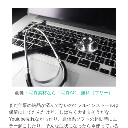
に
書
く
ブ
ロ
グ
画像：
写真素材なら「写真AC」無料（フリー）
まだ仕事の納品が済んでないのでフルインストールは
保留にしてたんだけど、しばらく大丈夫そうだな。
Youtube見れなかったり、通信系ソフトの起動時にエ
ラー起こしたり、そんな症状になったら今使っている