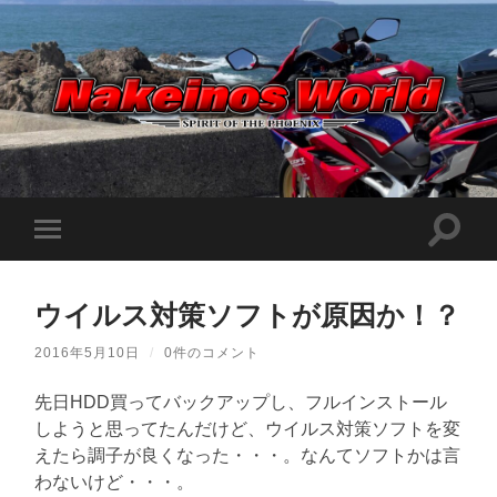
Nakeinos
world
|
ナ
ケ
検
モ
イ
索
ノ
バ
フ
ス
イ
ィ
ワ
ル
ー
ー
ウイルス対策ソフトが原因か！？
メ
ル
ル
ニ
ド
ド
ュ
|
2016年5月10日
/
0件のコメント
を
ー
趣
切
味
を
り
や
先日HDD買ってバックアップし、フルインストール
切
替
ら
り
しようと思ってたんだけど、ウイルス対策ソフトを変
え
日
替
記
る
えたら調子が良くなった・・・。なんてソフトかは言
え
を
る
適
わないけど・・・。
当