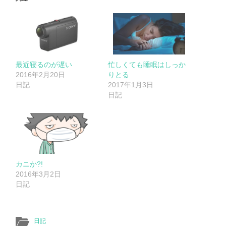
最近寝るのが遅い
忙しくても睡眠はしっか
2016年2月20日
りとる
日記
2017年1月3日
日記
カニか?!
2016年3月2日
日記
日記