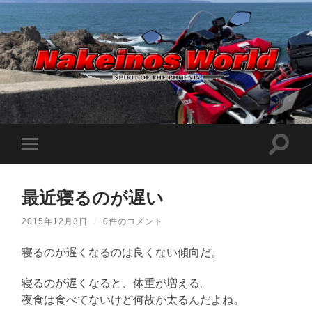
Nakeinos
world
|
ナ
ケ
検
モ
イ
索
ノ
バ
フ
ス
イ
ィ
ワ
ル
ー
ー
最近寝るのが遅い
メ
ル
ル
ニ
ド
ド
ュ
|
2015年12月3日
/
0件のコメント
を
ー
趣
切
味
を
り
や
寝るのが遅くなるのは良くない傾向だ。
切
替
ら
り
え
日
替
記
る
寝るのが遅くなると、体重が増える。
え
を
る
夜食は食べてないけど何故か太るんだよね。
適
当