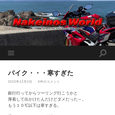
Nakeinos
world
|
ナ
ケ
検
モ
イ
索
ノ
バ
フ
ス
イ
ィ
ワ
ル
ー
ー
バイク・・・寒すぎた
メ
ル
ル
ニ
ド
ド
ュ
|
2015年12月2日
/
0件のコメント
を
ー
趣
切
味
を
り
や
銀行行ってからツーリング行こうかと
切
替
ら
り
厚着して出かけたんだけどダメだった～。
え
日
替
記
る
もう１０℃以下は寒すぎる。
え
を
る
適
当