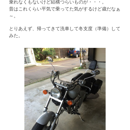
乗れなくもないけど結構つらいものが・・・。
に
書
昔はこれくらい平気で乗ってた気がするけど歳だなぁ
く
ブ
～。
ロ
グ
とりあえず、帰ってきて洗車して冬支度（準備）して
みた。