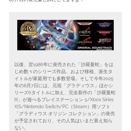
に
書
く
ブ
ロ
グ
以後、翌1986年に発売された「沙羅曼蛇」をは
じめ数々のシリーズ作品、および移植、派生タ
イトルが家庭用でも多数登場。そして今年2025
年の8月7日には、元祖「グラディウス」ほかシ
リーズ6タイトルに加え、完全新作の「沙羅曼蛇
III」が遊べるプレイステーション 5/Xbox Siries
X|S/Nintendo Switch/PC（Steam）用ソフト
「グラディウス オリジン コレクション」の発売
が予定されており、その人気はいまだ衰え知ら
ない。