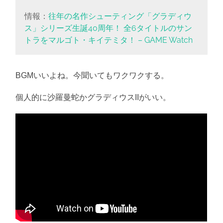
情報：
往年の名作シューティング「グラディウ
ス」シリーズ生誕40周年！ 全6タイトルのサン
トラをマルゴト・キイテミタ！ – GAME Watch
BGMいいよね。今聞いてもワクワクする。
個人的に沙羅曼蛇かグラディウスIIがいい。