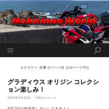
Nakeinos
world
|
ナ
ケ
検
モ
イ
索
ノ
バ
フ
ス
イ
ィ
ワ
ル
ー
ー
カテゴリー:
記事
(1ページ目 (110ページ中))
メ
ル
ル
ニ
ド
ド
ュ
|
を
グラディウス オリジン コレクシ
ー
趣
切
味
を
り
や
ョン楽しみ！
切
替
ら
り
え
日
替
記
2025年5月15日
/
0件のコメント
る
え
を
る
適
当
8月7日の発売楽しみにしてますよ！